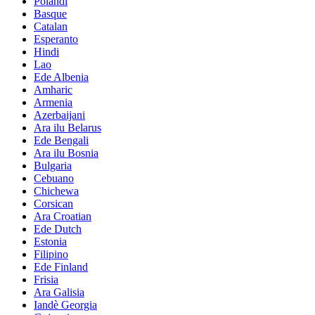
Pólándì
Basque
Catalan
Esperanto
Hindi
Lao
Ede Albenia
Amharic
Armenia
Azerbaijani
Ara ilu Belarus
Ede Bengali
Ara ilu Bosnia
Bulgaria
Cebuano
Chichewa
Corsican
Ara Croatian
Ede Dutch
Estonia
Filipino
Ede Finland
Frisia
Ara Galisia
Iandè Georgia