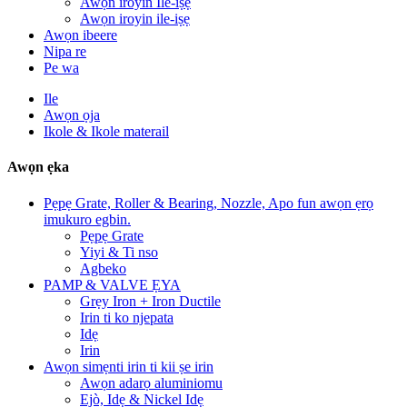
Awọn iroyin Ile-iṣẹ
Awọn iroyin ile-iṣẹ
Awọn ibeere
Nipa re
Pe wa
Ile
Awọn ọja
Ikole & Ikole materail
Awọn ẹka
Pẹpẹ Grate, Roller & Bearing, Nozzle, Apo fun awọn ẹrọ
imukuro egbin.
Pẹpẹ Grate
Yiyi & Ti nso
Agbeko
PAMP & VALVE ẸYA
Grẹy Iron + Iron Ductile
Irin ti ko njepata
Idẹ
Irin
Awọn simẹnti irin ti kii ṣe irin
Awọn adarọ aluminiomu
Ejò, Idẹ & Nickel Idẹ