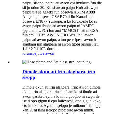
paipu, sisopọ, paipu ati awọn ọja imukuro fun diẹ
sii ju ọdun 30. Ko si awọn paipu Hub ati awọn
paipu ti a ṣe gẹgẹbi fun boṣewa ASTM A888
Amẹrika, boṣewa CSAB70 ti Ilu Kanada ati
boṣewa EN877 Yuroopu. a ko forukọsilẹ ko si
awọn paipu ibudo ati awọn paipu ni IAMPO
(pẹlu ami UPC) fun ami “MMCST” ati ni CSA
fun ami “HB”. AWỌN ỌJỌ WA Pẹlu awọn
paipu ati awọn paipu, a tun pese ipese awọn irin
alagbara irin alagbara ni awọn titobi oriṣiriṣi lati
1-1 / 2 ”si 10”. duro ...
lorun
apejuwe awọn
Dimole okun ati Irin alagbara, irin
sisopọ
Dimole okun ati Irin alagbara, irin: Awọn dimole
okun, irin alagbara irin alagbara ko si ibudo ati
awọn gasiketi eyiti a lo ni ibigbogbo ni awọn ile-
iṣẹ ti opo gigun ti epo laifọwọyi, opo gigun kẹkẹ,
eto imukuro. Agbara iṣelọpọ jẹ miliọnu 1 fun ọjọ
kan. A ni laini iṣelọpọ pipe: ṣiṣe awọn mimu,