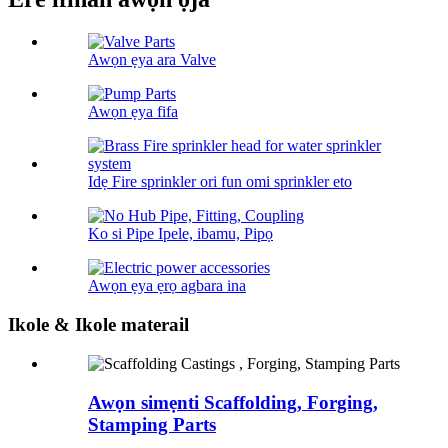
Awọn ẹya ara Valve
Awọn ẹya fifa
Idẹ Fire sprinkler ori fun omi sprinkler eto
Ko si Pipe Ipele, ibamu, Pipọ
Awọn ẹya ẹrọ agbara ina
Ikole & Ikole materail
Awọn simẹnti Scaffolding, Forging,
Stamping Parts