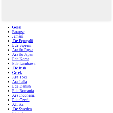
Gẹẹsi
Faranse
Jẹmánì
.Dè Pọtugalii
Ede Sipeeni
Ara ilu Rọsia
Ara ilu Japan
Ede Korea
Ede Larubawa
.Dè Irish
Greek
Ara Tọki
Ara Italia
Ede Danish
Ede Romania
Ara Indonesia
Ede Czech
Afirika
.Dè Sweden