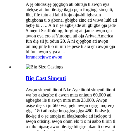
A jẹ oludasiṣẹ ọjọgbọn ati olutaja ti awọn ẹya
atẹlẹsẹ ati tun ile-iṣẹ ikọja pẹlu forging, simẹnti,
lilu, fifẹ tutu ati laini itọju oju-bii igbasun
gbigbona ti o gbona, gbigbe zinc ati wiwa lulú ati
bẹbẹ lọ… .. A ti n ṣe agbejade ati gbigbe ọja jade
Simẹnti Scaffolding, forging ati janle awọn ọja
awọn ẹya ẹrọ si Yuroopu ati ọja Ariwa America
fun diẹ sii ju ọdun 20. A ni ọjọgbọn ati awọn
onimọ-jinlẹ ti o ni iriri le pese ti ara ẹni awọn ọja
bi fun awọn yiya a ...
lorun
apejuwe awọn
Big Cast Simẹnti
Awọn simẹnti titobi Nla: Aye titobi simẹnti titobi
wa bo agbegbe ti awọn mita onigun 60,000 ati
agbegbe ile ti awọn mita mita 23,000. Awọn
oṣiṣẹ diẹ sii ju 660 wa, pẹlu awọn oṣiṣẹ imọ-ẹrọ
giga 180 ati oṣiṣẹ imọ-giga giga 480. Ile-iṣẹ jẹ
ile-iṣẹ ti o ṣe amọja ni idagbasoke ati iṣelọpọ ti
awọn oriṣiriṣi awọn ohun elo ti o ni aabo ti irin ti
o nilo nipasẹ awọn ile-iṣẹ bii ṣiṣe nkan ti o wa ni