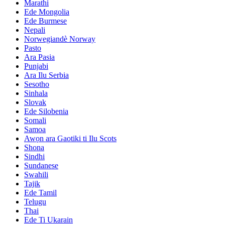
Marathi
Ede Mongolia
Ede Burmese
Nepali
Norwegiandè Norway
Pasto
Ara Pasia
Punjabi
Ara Ilu Serbia
Sesotho
Sinhala
Slovak
Ede Silobenia
Somali
Samoa
Awọn ara Gaotiki ti Ilu Scots
Shona
Sindhi
Sundanese
Swahili
Tajik
Ede Tamil
Telugu
Thai
Ede Ti Ukarain