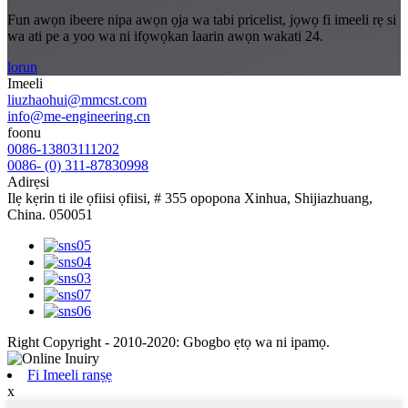
Fun awọn ibeere nipa awọn ọja wa tabi pricelist, jọwọ fi imeeli rẹ si
wa ati pe a yoo wa ni ifọwọkan laarin awọn wakati 24.
lorun
Imeeli
liuzhaohui@mmcst.com
info@me-engineering.cn
foonu
0086-13803111202
0086- (0) 311-87830998
Adirẹsi
Ilẹ kẹrin ti ile ọfiisi ọfiisi, # 355 opopona Xinhua, Shijiazhuang,
China. 050051
Right Copyright - 2010-2020: Gbogbo ẹtọ wa ni ipamọ.
Fi Imeeli ranṣẹ
x