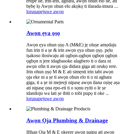
erupe ile, irin-irin, agbara, awọn ohun elo ile, ati
bẹbẹ lọ Awọn ohun elo akọkọ ti ifarada-imura ...
lorun
apejuwe awọn
Awọn ẹya ọṣọ
Awọn ẹya ohun ọṣọ A (M&E) jẹ oluṣe amọdaju
fun irin ti a ṣe & irin awọn ẹya ohun ọṣọ. pẹlu
iṣakoso ilosiwaju ati ọgbọn-ọgbọn ọgbọn ọgbọn
ọgbọn n jere idagbasoke alagbero ti o dara ni
awọn ofin ti awọn ọja didara giga ati orukọ rere.
Irin ohun ọṣọ M & E ati simẹnti irin tabi awọn
ọja eke ni a ṣe ti awọn ohun elo ti o ni agbara
giga, ti a ṣe ni mejeeji nipasẹ awọn ilana oṣiṣẹ aṣa
ati nipasẹ ọna epo-eti ti o sọnu eyiti o le ṣe
idaniloju wa lati ṣe ibiti o tobi pupọ ti oke ...
lorun
apejuwe awọn
Awọn Ọja Plumbing & Drainage
Ifihan Ọja M & E okeere awọn paipu ati awọn