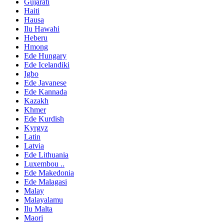
Gujarati
Haiti
Hausa
Ilu Hawahi
Heberu
Hmong
Ede Hungary
Ede Icelandiki
Igbo
Ede Javanese
Ede Kannada
Kazakh
Khmer
Ede Kurdish
Kyrgyz
Latin
Latvia
Ede Lithuania
Luxembou ..
Ede Makedonia
Ede Malagasi
Malay
Malayalamu
Ilu Malta
Maori