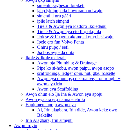
Awọn ọkọ simẹnti
simẹnti iṣagbesori biraketi
jabọ iṣinipopada ifaworanhan iwaju
simẹnti ti nru gàárì
ipilẹ latch simẹnti
Tirela & Awọn ẹya idadoro Ikoledanu
Tirele & Awọn ẹya eto fifọ ọkọ nla
Itolẹsẹ & Ifaagun akọmọ akọmọ itẹsiwaju
Ipele ẹrọ fun Volvo Penta
Oniru pupọ / eefi
Jia bos ayipada orita
Ikole & Ikole materail
Awọn ọja Plumbing & Drainage
Pipe ko si-hobu, awọn paipu, awọn asopọ
scaffoldings, ledger opin, nut, gbe, rossette
Awọn ẹya ohun ọṣọ decroative, iron rought +
awọn ẹya irin
Awọn ẹya Scaffolding
Awọn ohun elo Ija Ina & Awọn ẹya apoju
Awọn ẹya ara ẹrọ itanna eletiriki
Equipment apoju awọn ẹya
Al, Irin alagbara, Irin didẹ, Awọn kẹkẹ ọwọ
Bakelite
Irin Alagbara, Irin simẹnti
Awọn iroyin