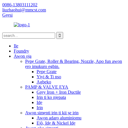
0086-13803111202
liuzhaohui@mmcst.com
Gẹẹsi
Ile
Foundry
Awọn ọja
Pẹpẹ Grate, Roller & Bearing, Nozzle, Apo fun awọn
ẹrọ imukuro egbin.
Pẹpẹ Grate
Yiyi & Ti nso
Agbeko
PAMP & VALVE ẸYA
Grẹy Iron + Iron Ductile
Irin ti ko njepata
Idẹ
Irin
Awọn simẹnti irin ti kii ṣe irin
Awọn adarọ aluminiomu
Ejò, Idẹ & Nickel Idẹ