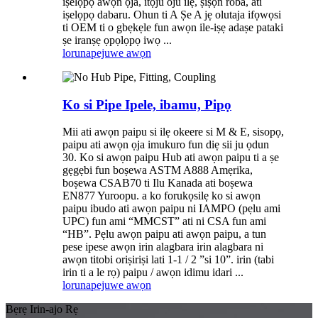
iṣelọpọ awọn ọja, itọju oju ilẹ, ṣiṣọn roba, ati
iṣelọpọ dabaru. Ohun ti A Ṣe A jẹ olutaja ifọwọsi
ti OEM ti o gbẹkẹle fun awọn ile-iṣẹ adaṣe pataki
ṣe iranṣẹ ọpọlọpọ iwọ ...
lorun
apejuwe awọn
Ko si Pipe Ipele, ibamu, Pipọ
Mii ati awọn paipu si ilẹ okeere si M & E, sisopọ,
paipu ati awọn ọja imukuro fun diẹ sii ju ọdun
30. Ko si awọn paipu Hub ati awọn paipu ti a ṣe
gẹgẹbi fun boṣewa ASTM A888 Amẹrika,
boṣewa CSAB70 ti Ilu Kanada ati boṣewa
EN877 Yuroopu. a ko forukọsilẹ ko si awọn
paipu ibudo ati awọn paipu ni IAMPO (pẹlu ami
UPC) fun ami “MMCST” ati ni CSA fun ami
“HB”. Pẹlu awọn paipu ati awọn paipu, a tun
pese ipese awọn irin alagbara irin alagbara ni
awọn titobi oriṣiriṣi lati 1-1 / 2 ”si 10”. irin (tabi
irin ti a le rọ) paipu / awọn idimu idari ...
lorun
apejuwe awọn
Bẹrẹ Irin-ajo Rẹ