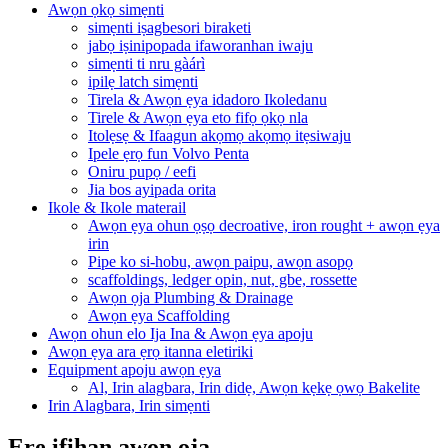
Awọn ọkọ simẹnti
simẹnti iṣagbesori biraketi
jabọ iṣinipopada ifaworanhan iwaju
simẹnti ti nru gàárì
ipilẹ latch simẹnti
Tirela & Awọn ẹya idadoro Ikoledanu
Tirele & Awọn ẹya eto fifọ ọkọ nla
Itolẹsẹ & Ifaagun akọmọ akọmọ itẹsiwaju
Ipele ẹrọ fun Volvo Penta
Oniru pupọ / eefi
Jia bos ayipada orita
Ikole & Ikole materail
Awọn ẹya ohun ọṣọ decroative, iron rought + awọn ẹya
irin
Pipe ko si-hobu, awọn paipu, awọn asopọ
scaffoldings, ledger opin, nut, gbe, rossette
Awọn ọja Plumbing & Drainage
Awọn ẹya Scaffolding
Awọn ohun elo Ija Ina & Awọn ẹya apoju
Awọn ẹya ara ẹrọ itanna eletiriki
Equipment apoju awọn ẹya
Al, Irin alagbara, Irin didẹ, Awọn kẹkẹ ọwọ Bakelite
Irin Alagbara, Irin simẹnti
Ere ifihan awọn ọja